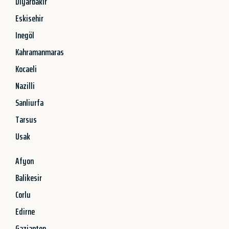
Diyarbakir
Eskisehir
Inegöl
Kahramanmaras
Kocaeli
Nazilli
Sanliurfa
Tarsus
Usak
Afyon
Balikesir
Corlu
Edirne
Gaziantep