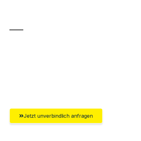
Ihr Umzug oder
Transport
Sparen Sie bis zu 100€ bei Anfrage
Abwicklung innerhalb von 24 Stunden
Versichert bis zu 7.500€
Ggf. komplette Zollabwicklung inklusive
Umfassender Kundensupport aus Trier
Jetzt unverbindlich anfragen