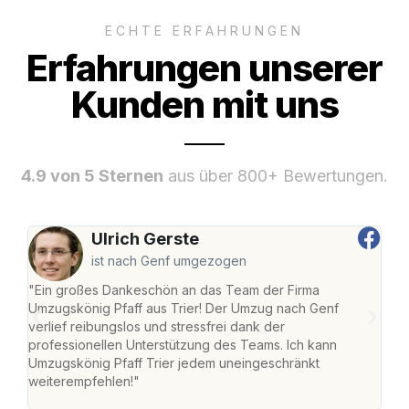
ECHTE ERFAHRUNGEN
Erfahrungen unserer
Kunden mit uns
4.9 von 5 Sternen
aus über 800+ Bewertungen.
Ulrich Gerste
ist nach Genf umgezogen
"Ein großes Dankeschön an das Team der Firma
"Die
Umzugskönig Pfaff aus Trier! Der Umzug nach Genf
Ret
verlief reibungslos und stressfrei dank der
war 
professionellen Unterstützung des Teams. Ich kann
mein
Umzugskönig Pfaff Trier jedem uneingeschränkt
mein
weiterempfehlen!"
groß