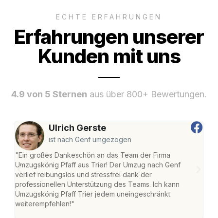
ECHTE ERFAHRUNGEN
Erfahrungen unserer
Kunden mit uns
4.9 von 5 Sternen
aus über 800+ Bewertungen.
Ulrich Gerste
ist nach Genf umgezogen
"Ein großes Dankeschön an das Team der Firma
"Die
Umzugskönig Pfaff aus Trier! Der Umzug nach Genf
Ret
verlief reibungslos und stressfrei dank der
war 
professionellen Unterstützung des Teams. Ich kann
mein
Umzugskönig Pfaff Trier jedem uneingeschränkt
mein
weiterempfehlen!"
groß