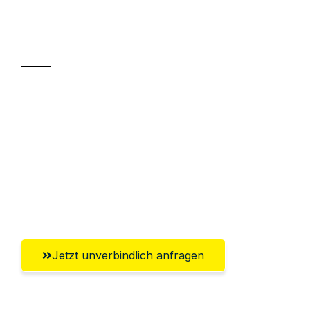
Ihr Umzug oder
Transport
Sparen Sie bis zu 100€ bei Anfrage
Abwicklung innerhalb von 24 Stunden
Versichert bis zu 7.500€
Ggf. komplette Zollabwicklung inklusive
Umfassender Kundensupport aus Trier
Jetzt unverbindlich anfragen