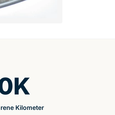
0
K
rene Kilometer