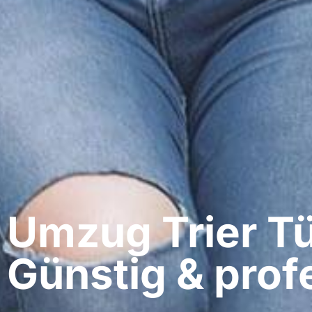
Umzug Trier​ Tü
Günstig & profe