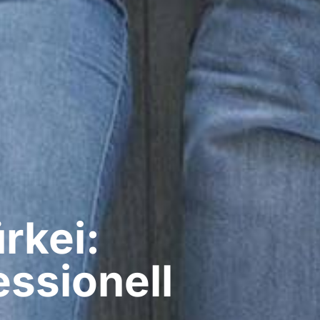
rkei:
ssionell​