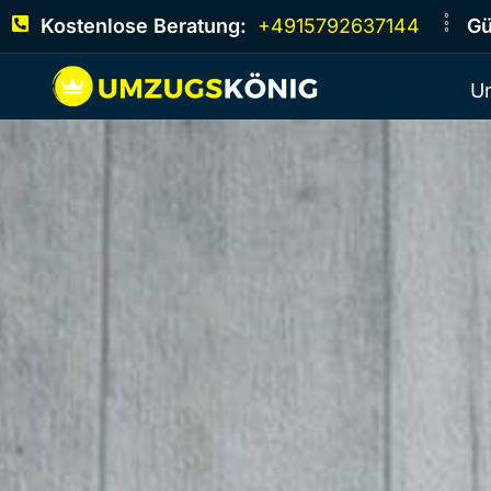
Kostenlose Beratung:
+4915792637144
Gü
U