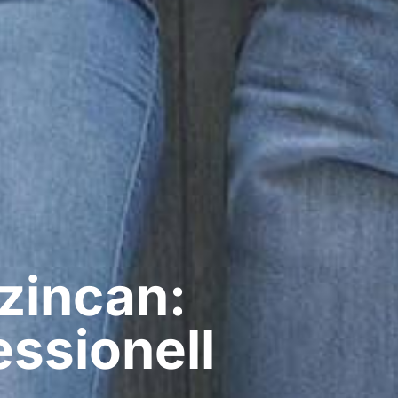
rzincan:
ssionell​