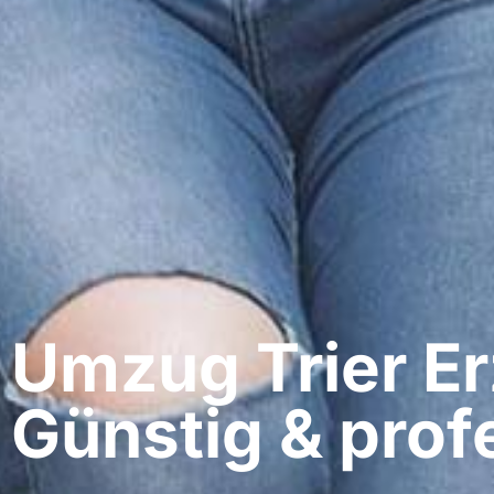
Umzug Trier​ E
Günstig & profe