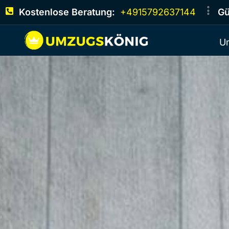
Kostenlose Beratung:
+4915792637144
Gü
U