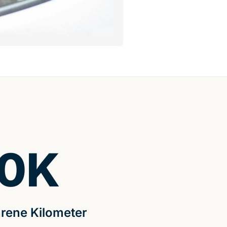
0
K
rene Kilometer