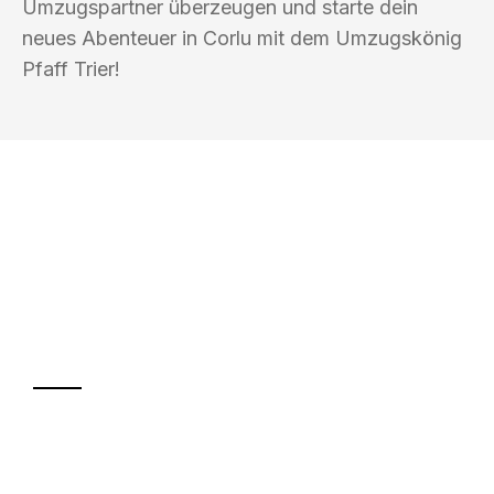
Umzugspartner überzeugen und starte dein
neues Abenteuer in Corlu mit dem Umzugskönig
Pfaff Trier!
UMZUGSKÖNIG PFAFF TRIER
Ihr Umzug oder
Transport
Sparen Sie bis zu 100€ bei Anfrage
Abwicklung innerhalb von 24 Stunden