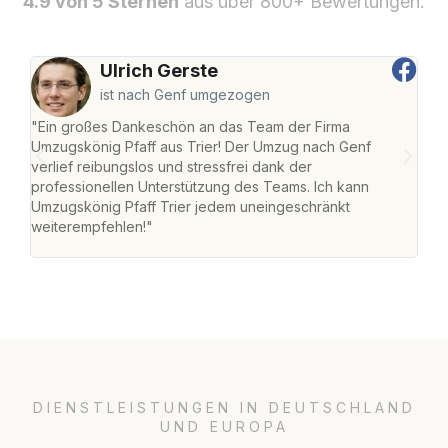
4.9 von 5 Sternen
aus über 800+ Bewertungen.
Ulrich Gerste
ist nach Genf umgezogen
"Ein großes Dankeschön an das Team der Firma
"Die
Umzugskönig Pfaff aus Trier! Der Umzug nach Genf
Ret
verlief reibungslos und stressfrei dank der
war 
professionellen Unterstützung des Teams. Ich kann
mein
Umzugskönig Pfaff Trier jedem uneingeschränkt
mein
weiterempfehlen!"
groß
DIENSTLEISTUNGEN IN DEUTSCHLAND
UND EUROPA