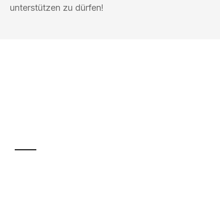
unterstützen zu dürfen!
UMZUGSKÖNIG PFAFF TRIER
Ihr Umzug oder
Transport
Sparen Sie bis zu 100€ bei Anfrage
Abwicklung innerhalb von 24 Stunden
Versichert bis zu 7.500€