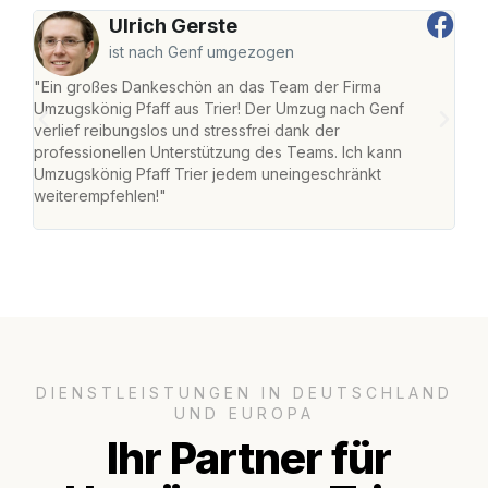
Ulrich Gerste
ist nach Genf umgezogen
"Ein großes Dankeschön an das Team der Firma
"Die
Umzugskönig Pfaff aus Trier! Der Umzug nach Genf
Ret
verlief reibungslos und stressfrei dank der
war 
professionellen Unterstützung des Teams. Ich kann
mein
Umzugskönig Pfaff Trier jedem uneingeschränkt
mein
weiterempfehlen!"
groß
DIENSTLEISTUNGEN IN DEUTSCHLAND
UND EUROPA
Ihr Partner für