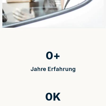
0
+
Jahre Erfahrung
0
K