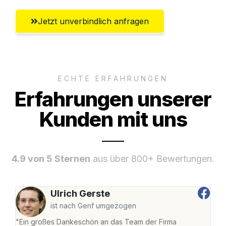
Jetzt unverbindlich anfragen
ECHTE ERFAHRUNGEN
Erfahrungen unserer
Kunden mit uns
4.9 von 5 Sternen
aus über 800+ Bewertungen.
Ulrich Gerste
ist nach Genf umgezogen
"Ein großes Dankeschön an das Team der Firma
"Die