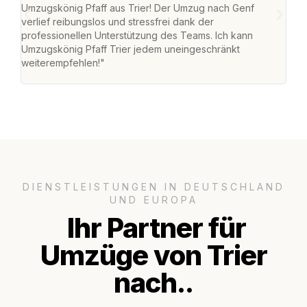
Umzugskönig Pfaff aus Trier! Der Umzug nach Genf
Ret
verlief reibungslos und stressfrei dank der
war 
professionellen Unterstützung des Teams. Ich kann
mein
Umzugskönig Pfaff Trier jedem uneingeschränkt
mein
weiterempfehlen!"
groß
DIENSTLEISTUNGEN IN DEUTSCHLAND
UND EUROPA
Ihr Partner für
Umzüge von Trier
nach..