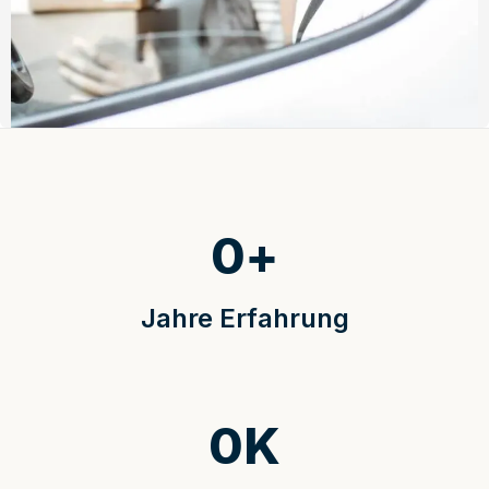
0
+
Jahre Erfahrung
0
K