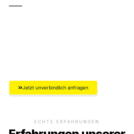
Sparen Sie bis zu 100€ bei Anfrage
Abwicklung innerhalb von 24 Stunden
Versichert bis zu 7.500€
Ggf. komplette Zollabwicklung inklusive
Umfassender Kundensupport aus Trier
Jetzt unverbindlich anfragen
ECHTE ERFAHRUNGEN
Erfahrungen unserer