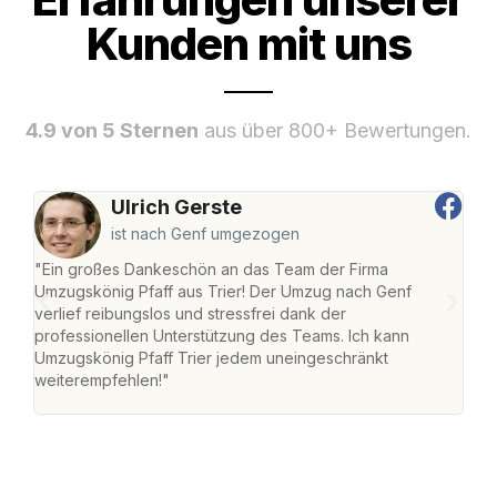
Kunden mit uns
4.9 von 5 Sternen
aus über 800+ Bewertungen.
Ulrich Gerste
ist nach Genf umgezogen
"Ein großes Dankeschön an das Team der Firma
"Die
Umzugskönig Pfaff aus Trier! Der Umzug nach Genf
Ret
verlief reibungslos und stressfrei dank der
war 
professionellen Unterstützung des Teams. Ich kann
mein
Umzugskönig Pfaff Trier jedem uneingeschränkt
mein
weiterempfehlen!"
groß