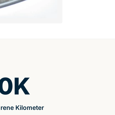
0
K
rene Kilometer