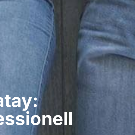
atay:
ssionell​