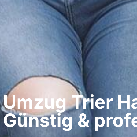
Umzug Trier​ H
Günstig & profe