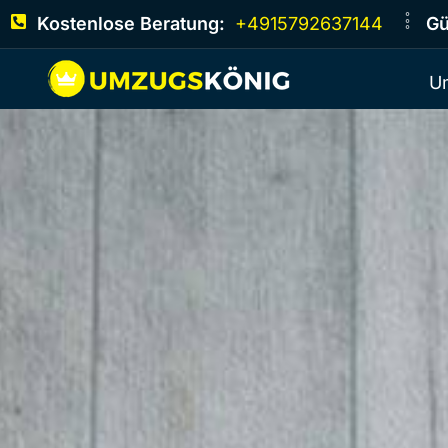
Kostenlose Beratung:
+4915792637144
Gü
U