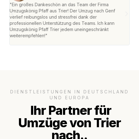
"Ein großes Dankeschön an das Team der Firma
"Die
Umzugskönig Pfaff aus Trier! Der Umzug nach Genf
Ret
verlief reibungslos und stressfrei dank der
war 
professionellen Unterstützung des Teams. Ich kann
mein
Umzugskönig Pfaff Trier jedem uneingeschränkt
mein
weiterempfehlen!"
groß
DIENSTLEISTUNGEN IN DEUTSCHLAND
UND EUROPA
Ihr Partner für
Umzüge von Trier
nach..