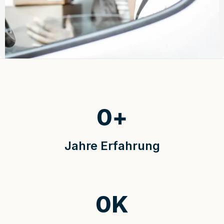
0
+
Jahre Erfahrung
0
K