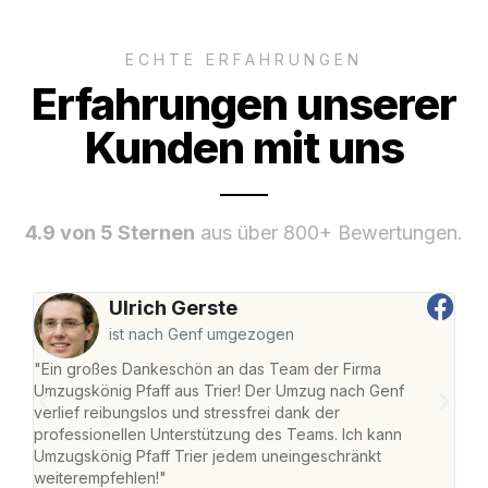
ECHTE ERFAHRUNGEN
Erfahrungen unserer
Kunden mit uns
4.9 von 5 Sternen
aus über 800+ Bewertungen.
Ulrich Gerste
ist nach Genf umgezogen
"Ein großes Dankeschön an das Team der Firma
"Die
Umzugskönig Pfaff aus Trier! Der Umzug nach Genf
Ret
verlief reibungslos und stressfrei dank der
war 
professionellen Unterstützung des Teams. Ich kann
mein
Umzugskönig Pfaff Trier jedem uneingeschränkt
mein
weiterempfehlen!"
groß