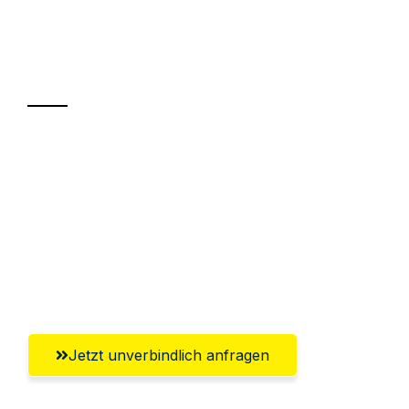
Ihr Umzug oder
Transport
Sparen Sie bis zu 100€ bei Anfrage
Abwicklung innerhalb von 24 Stunden
Versichert bis zu 7.500€
Ggf. komplette Zollabwicklung inklusive
Umfassender Kundensupport aus Trier
Jetzt unverbindlich anfragen