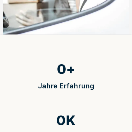
0
+
Jahre Erfahrung
0
K