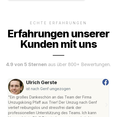
ECHTE ERFAHRUNGEN
Erfahrungen unserer
Kunden mit uns
4.9 von 5 Sternen
aus über 800+ Bewertungen.
Ulrich Gerste
ist nach Genf umgezogen
"Ein großes Dankeschön an das Team der Firma
"Die
Umzugskönig Pfaff aus Trier! Der Umzug nach Genf
Ret
verlief reibungslos und stressfrei dank der
war 
professionellen Unterstützung des Teams. Ich kann
mein