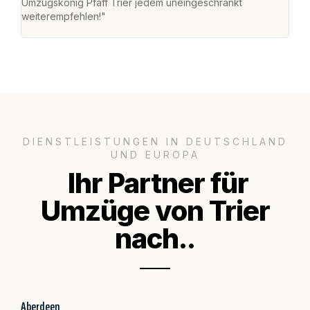
Umzugskönig Pfaff Trier jedem uneingeschränkt
mein
weiterempfehlen!"
groß
DIENSTLEISTUNGEN IN DEUTSCHLAND
UND EUROPA
Ihr Partner für
Umzüge von Trier
nach..
Aberdeen