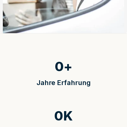
0
+
Jahre Erfahrung
0
K