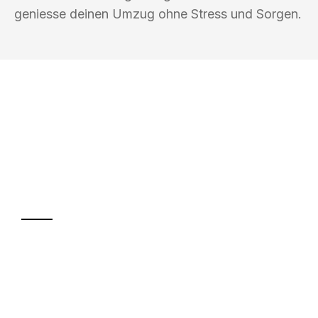
geniesse deinen Umzug ohne Stress und Sorgen.
UMZUGSKÖNIG PFAFF TRIER
Ihr Umzug oder
Transport
Sparen Sie bis zu 100€ bei Anfrage
Abwicklung innerhalb von 24 Stunden
Versichert bis zu 7.500€