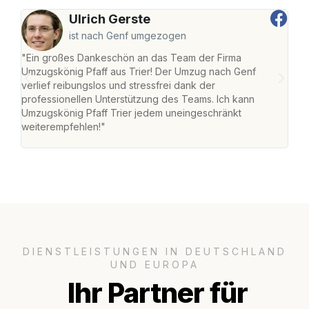
Ulrich Gerste
ist nach Genf umgezogen
"Ein großes Dankeschön an das Team der Firma
"Die
Umzugskönig Pfaff aus Trier! Der Umzug nach Genf
Ret
verlief reibungslos und stressfrei dank der
war 
professionellen Unterstützung des Teams. Ich kann
mein
Umzugskönig Pfaff Trier jedem uneingeschränkt
mein
weiterempfehlen!"
groß
DIENSTLEISTUNGEN IN DEUTSCHLAND
UND EUROPA
Ihr Partner für