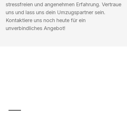
stressfreien und angenehmen Erfahrung. Vertraue
uns und lass uns dein Umzugspartner sein.
Kontaktiere uns noch heute für ein
unverbindliches Angebot!
UMZUGSKÖNIG PFAFF TRIER
Ihr Umzug oder
Transport
Sparen Sie bis zu 100€ bei Anfrage