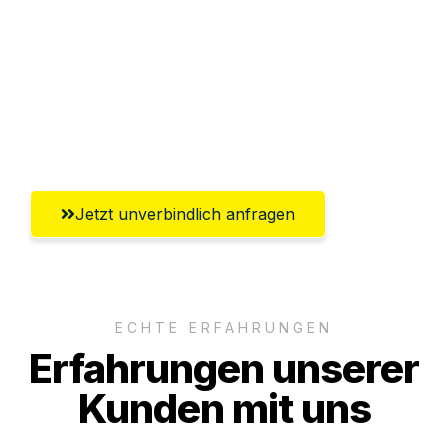
Abwicklung innerhalb von 24 Stunden
Versichert bis zu 7.500€
Ggf. komplette Zollabwicklung inklusive
Umfassender Kundensupport aus Trier
Jetzt unverbindlich anfragen
ECHTE ERFAHRUNGEN
Erfahrungen unserer
Kunden mit uns