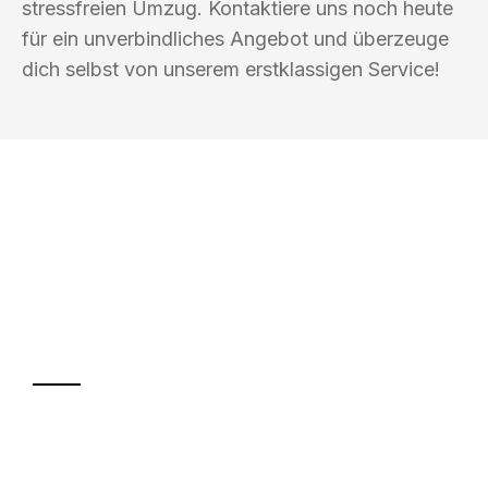
stressfreien Umzug. Kontaktiere uns noch heute
für ein unverbindliches Angebot und überzeuge
dich selbst von unserem erstklassigen Service!
UMZUGSKÖNIG PFAFF TRIER
Ihr Umzug oder
Transport
Sparen Sie bis zu 100€ bei Anfrage
Abwicklung innerhalb von 24 Stunden