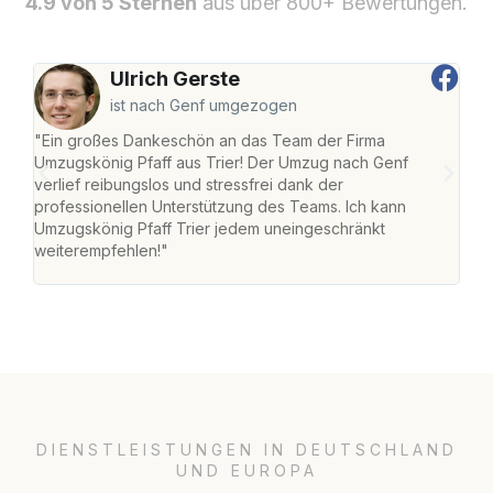
4.9 von 5 Sternen
aus über 800+ Bewertungen.
Ulrich Gerste
ist nach Genf umgezogen
"Ein großes Dankeschön an das Team der Firma
"Die
Umzugskönig Pfaff aus Trier! Der Umzug nach Genf
Ret
verlief reibungslos und stressfrei dank der
war 
professionellen Unterstützung des Teams. Ich kann
mein
Umzugskönig Pfaff Trier jedem uneingeschränkt
mein
weiterempfehlen!"
groß
DIENSTLEISTUNGEN IN DEUTSCHLAND
UND EUROPA