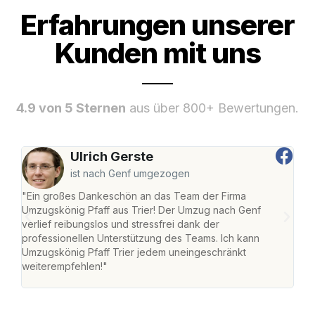
Erfahrungen unserer
Kunden mit uns
4.9 von 5 Sternen
aus über 800+ Bewertungen.
Ulrich Gerste
ist nach Genf umgezogen
"Ein großes Dankeschön an das Team der Firma
"Die
Umzugskönig Pfaff aus Trier! Der Umzug nach Genf
Ret
verlief reibungslos und stressfrei dank der
war 
professionellen Unterstützung des Teams. Ich kann
mein
Umzugskönig Pfaff Trier jedem uneingeschränkt
mein
weiterempfehlen!"
groß