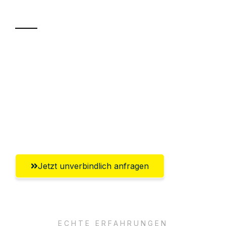
Transport
Sparen Sie bis zu 100€ bei Anfrage
Abwicklung innerhalb von 24 Stunden
Versichert bis zu 7.500€
Ggf. komplette Zollabwicklung inklusive
Umfassender Kundensupport aus Trier
Jetzt unverbindlich anfragen
ECHTE ERFAHRUNGEN