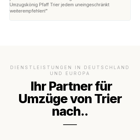
Umzugskönig Pfaff Trier jedem uneingeschränkt
mein
weiterempfehlen!"
groß
DIENSTLEISTUNGEN IN DEUTSCHLAND
UND EUROPA
Ihr Partner für
Umzüge von Trier
nach..