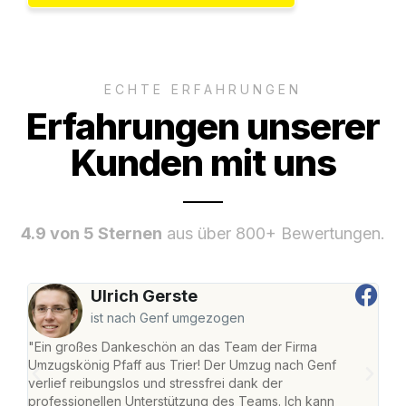
ECHTE ERFAHRUNGEN
Erfahrungen unserer
Kunden mit uns
4.9 von 5 Sternen
aus über 800+ Bewertungen.
Ulrich Gerste
ist nach Genf umgezogen
"Ein großes Dankeschön an das Team der Firma
"Die
Umzugskönig Pfaff aus Trier! Der Umzug nach Genf
Ret
verlief reibungslos und stressfrei dank der
war 
professionellen Unterstützung des Teams. Ich kann
mein