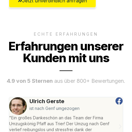
Jetzt unverbindlich anfragen
ECHTE ERFAHRUNGEN
Erfahrungen unserer
Kunden mit uns
4.9 von 5 Sternen
aus über 800+ Bewertungen.
Ulrich Gerste
ist nach Genf umgezogen
"Ein großes Dankeschön an das Team der Firma
"Die
Umzugskönig Pfaff aus Trier! Der Umzug nach Genf
Ret
verlief reibungslos und stressfrei dank der
war 