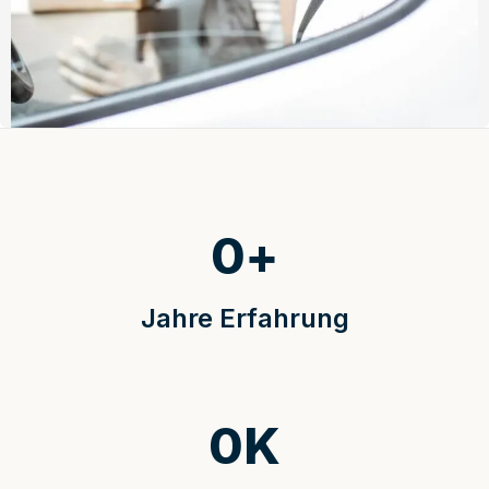
0
+
Jahre Erfahrung
0
K