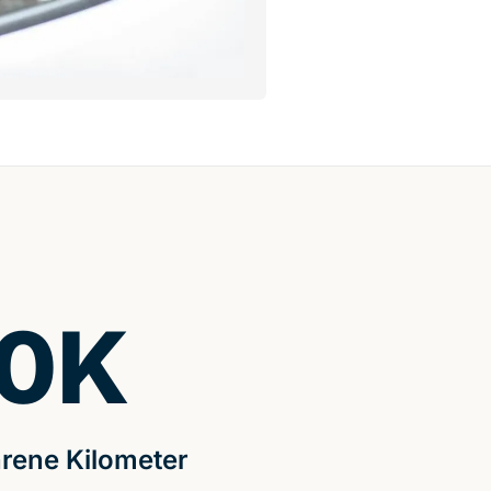
0
K
rene Kilometer