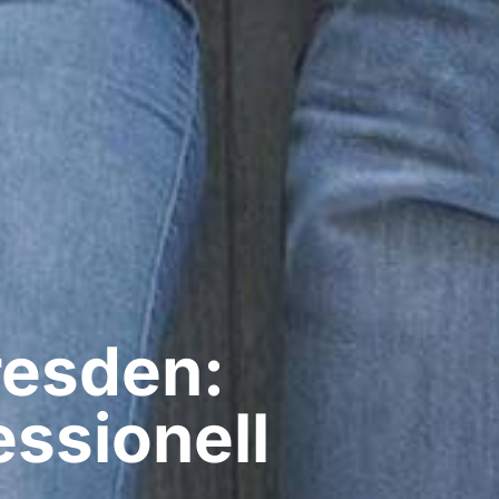
resden:
ssionell​