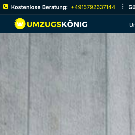
Kostenlose Beratung:
+4915792637144
Gü
U