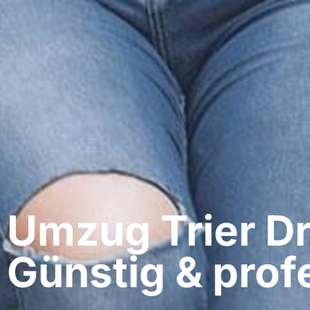
Umzug Trier​ D
Günstig & profe