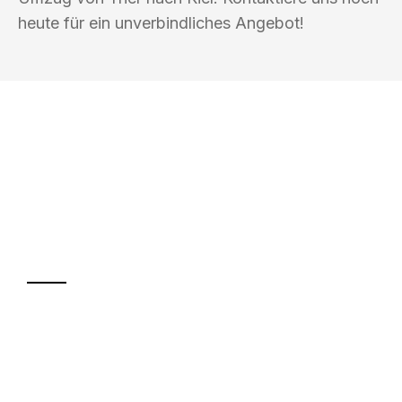
heute für ein unverbindliches Angebot!
UMZUGSKÖNIG PFAFF TRIER
Ihr Umzug oder
Transport
Sparen Sie bis zu 100€ bei Anfrage
Abwicklung innerhalb von 24 Stunden
Versichert bis zu 7.500€