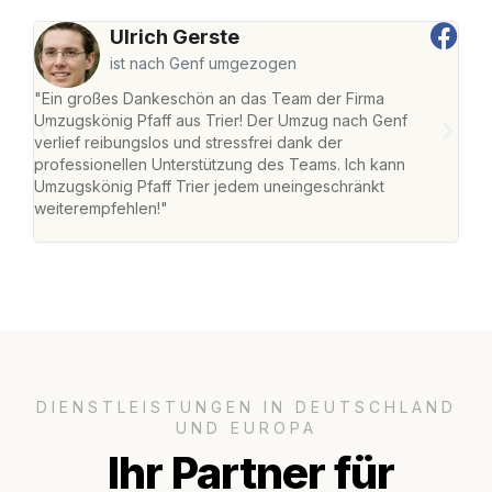
Ulrich Gerste
ist nach Genf umgezogen
"Ein großes Dankeschön an das Team der Firma
"Die
Umzugskönig Pfaff aus Trier! Der Umzug nach Genf
Ret
verlief reibungslos und stressfrei dank der
war 
professionellen Unterstützung des Teams. Ich kann
mein
Umzugskönig Pfaff Trier jedem uneingeschränkt
mein
weiterempfehlen!"
groß
DIENSTLEISTUNGEN IN DEUTSCHLAND
UND EUROPA
Ihr Partner für