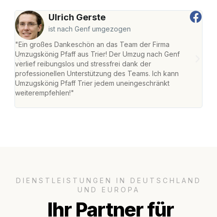
Ulrich Gerste
ist nach Genf umgezogen
"Ein großes Dankeschön an das Team der Firma
"Die
Umzugskönig Pfaff aus Trier! Der Umzug nach Genf
Ret
verlief reibungslos und stressfrei dank der
war 
professionellen Unterstützung des Teams. Ich kann
mein
Umzugskönig Pfaff Trier jedem uneingeschränkt
mein
weiterempfehlen!"
groß
DIENSTLEISTUNGEN IN DEUTSCHLAND
UND EUROPA
Ihr Partner für