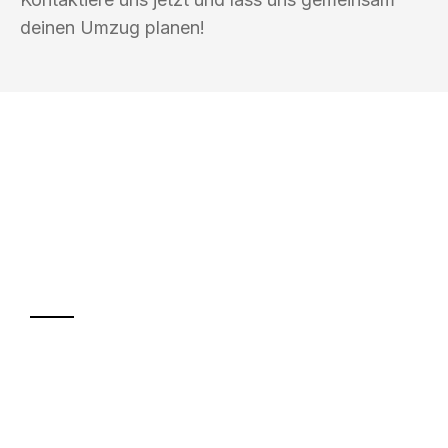
deinen Umzug planen!
UMZUGSKÖNIG PFAFF TRIER
Ihr Umzug oder
Transport
Sparen Sie bis zu 100€ bei Anfrage
Abwicklung innerhalb von 24 Stunden
Versichert bis zu 7.500€