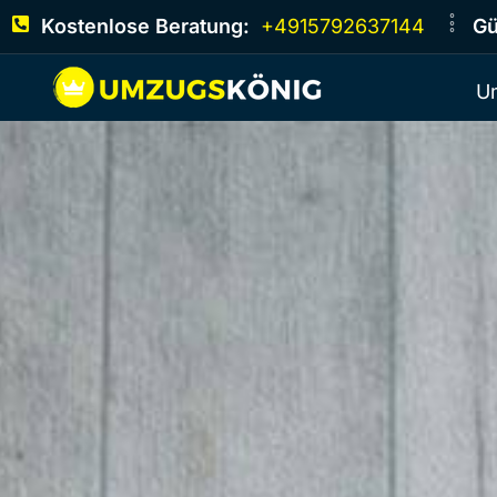
Kostenlose Beratung:
+4915792637144
Gü
U