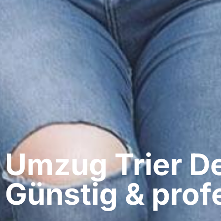
Umzug Trier​ D
Günstig & profe