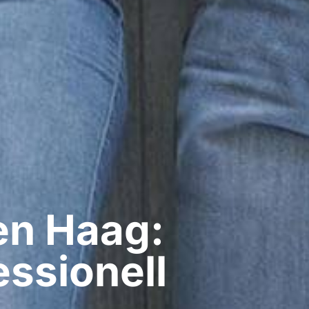
en Haag:
ssionell​