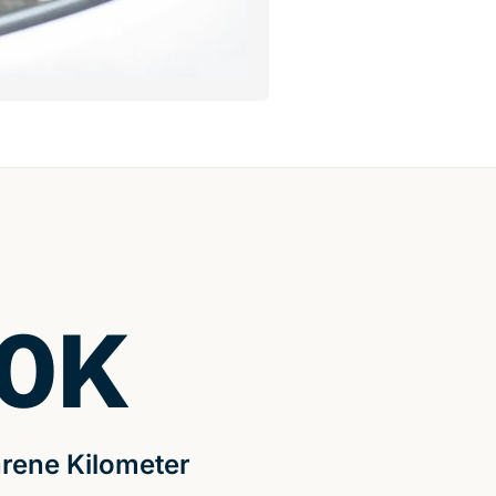
0
K
rene Kilometer