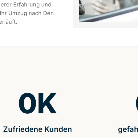
serer Erfahrung und
s Ihr Umzug nach Den
rläuft.
0
K
Zufriedene Kunden
gefah