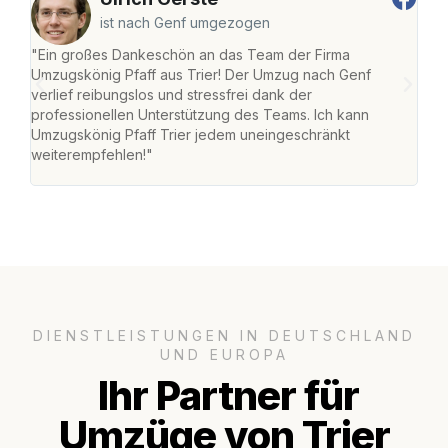
ist nach Genf umgezogen
"Ein großes Dankeschön an das Team der Firma
"Die
Umzugskönig Pfaff aus Trier! Der Umzug nach Genf
Ret
verlief reibungslos und stressfrei dank der
war 
professionellen Unterstützung des Teams. Ich kann
mein
Umzugskönig Pfaff Trier jedem uneingeschränkt
mein
weiterempfehlen!"
groß
DIENSTLEISTUNGEN IN DEUTSCHLAND
UND EUROPA
Ihr Partner für
Umzüge von Trier