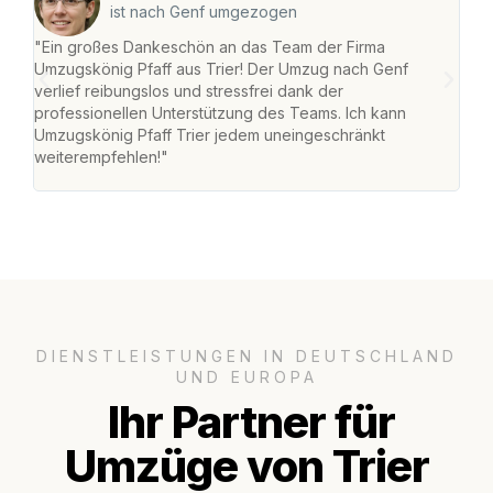
ist nach Genf umgezogen
"Ein großes Dankeschön an das Team der Firma
"Die
Umzugskönig Pfaff aus Trier! Der Umzug nach Genf
Ret
verlief reibungslos und stressfrei dank der
war 
professionellen Unterstützung des Teams. Ich kann
mein
Umzugskönig Pfaff Trier jedem uneingeschränkt
mein
weiterempfehlen!"
groß
DIENSTLEISTUNGEN IN DEUTSCHLAND
UND EUROPA
Ihr Partner für
Umzüge von Trier