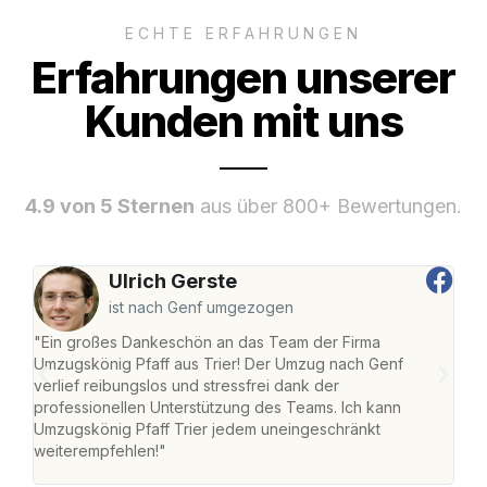
ECHTE ERFAHRUNGEN
Erfahrungen unserer
Kunden mit uns
4.9 von 5 Sternen
aus über 800+ Bewertungen.
Ulrich Gerste
ist nach Genf umgezogen
"Ein großes Dankeschön an das Team der Firma
"Die
Umzugskönig Pfaff aus Trier! Der Umzug nach Genf
Ret
verlief reibungslos und stressfrei dank der
war 
professionellen Unterstützung des Teams. Ich kann
mein
Umzugskönig Pfaff Trier jedem uneingeschränkt
mein
weiterempfehlen!"
groß