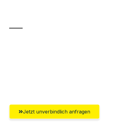
Ihr Umzug oder
Transport
Sparen Sie bis zu 100€ bei Anfrage
Abwicklung innerhalb von 24 Stunden
Versichert bis zu 7.500€
Ggf. komplette Zollabwicklung inklusive
Umfassender Kundensupport aus Trier
Jetzt unverbindlich anfragen