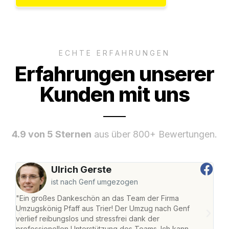
ECHTE ERFAHRUNGEN
Erfahrungen unserer
Kunden mit uns
4.9 von 5 Sternen
aus über 800+ Bewertungen.
Ulrich Gerste
ist nach Genf umgezogen
"Ein großes Dankeschön an das Team der Firma
"Die
Umzugskönig Pfaff aus Trier! Der Umzug nach Genf
Ret
verlief reibungslos und stressfrei dank der
war 
professionellen Unterstützung des Teams. Ich kann
mein