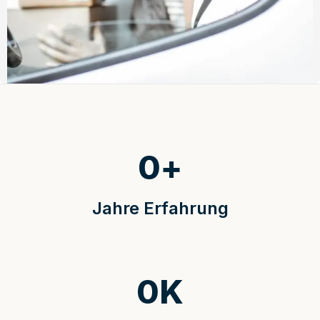
0
+
Jahre Erfahrung
0
K