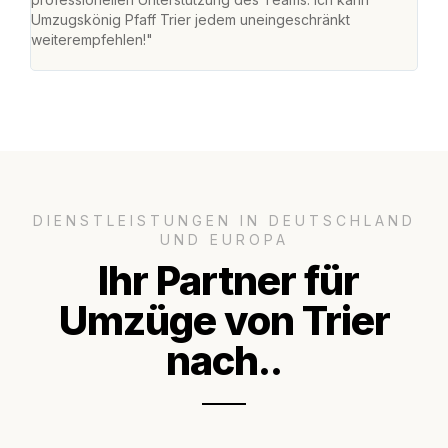
Umzugskönig Pfaff Trier jedem uneingeschränkt
mein
weiterempfehlen!"
groß
DIENSTLEISTUNGEN IN DEUTSCHLAND
UND EUROPA
Ihr Partner für
Umzüge von Trier
nach..