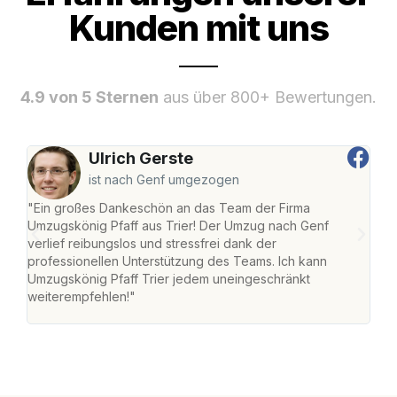
Kunden mit uns
4.9 von 5 Sternen
aus über 800+ Bewertungen.
Ulrich Gerste
ist nach Genf umgezogen
"Ein großes Dankeschön an das Team der Firma
"Die
Umzugskönig Pfaff aus Trier! Der Umzug nach Genf
Ret
verlief reibungslos und stressfrei dank der
war 
professionellen Unterstützung des Teams. Ich kann
mein
Umzugskönig Pfaff Trier jedem uneingeschränkt
mein
weiterempfehlen!"
groß