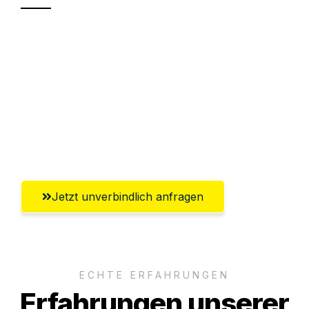
Sparen Sie bis zu 100€ bei Anfrage
Abwicklung innerhalb von 24 Stunden
Versichert bis zu 7.500€
Ggf. komplette Zollabwicklung inklusive
Umfassender Kundensupport aus Trier
Jetzt unverbindlich anfragen
ECHTE ERFAHRUNGEN
Erfahrungen unserer