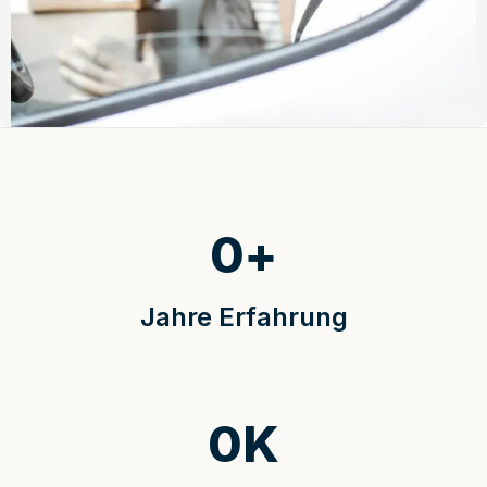
0
+
Jahre Erfahrung
0
K