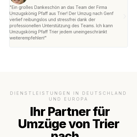
"Ein großes Dankeschön an das Team der Firma
"Die
Umzugskönig Pfaff aus Trier! Der Umzug nach Genf
Ret
verlief reibungslos und stressfrei dank der
war 
professionellen Unterstützung des Teams. Ich kann
mein
Umzugskönig Pfaff Trier jedem uneingeschränkt
mein
weiterempfehlen!"
groß
DIENSTLEISTUNGEN IN DEUTSCHLAND
UND EUROPA
Ihr Partner für
Umzüge von Trier
nach..