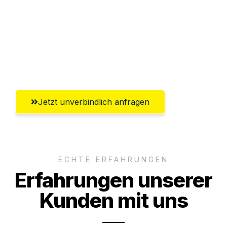
Abwicklung innerhalb von 24 Stunden
Versichert bis zu 7.500€
Ggf. komplette Zollabwicklung inklusive
Umfassender Kundensupport aus Trier
Jetzt unverbindlich anfragen
ECHTE ERFAHRUNGEN
Erfahrungen unserer
Kunden mit uns