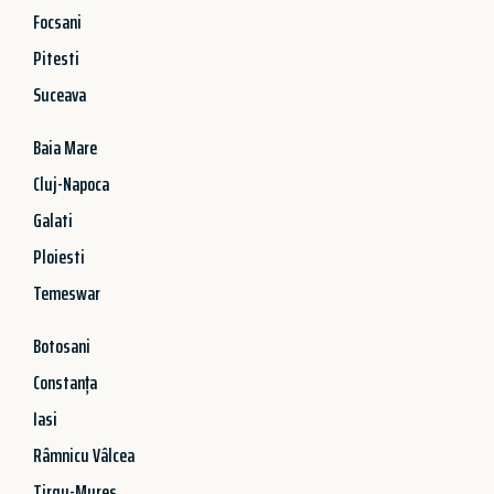
Focsani
Pitesti
Suceava
Baia Mare
Cluj-Napoca
Galati
Ploiesti
Temeswar
Botosani
Constanța
Iasi
Râmnicu Vâlcea
Tirgu-Mures