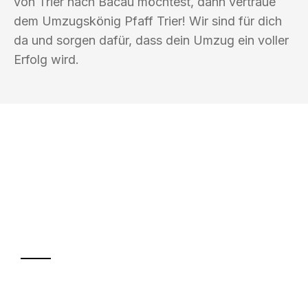
von Trier nach Bacau möchtest, dann vertraue
dem Umzugskönig Pfaff Trier! Wir sind für dich
da und sorgen dafür, dass dein Umzug ein voller
Erfolg wird.
UMZUGSKÖNIG PFAFF TRIER
Ihr Umzug oder
Transport
Sparen Sie bis zu 100€ bei Anfrage