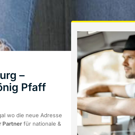
urg –
nig Pfaff
gal wo die neue Adresse
r Partner
für nationale &