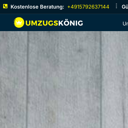
Kostenlose Beratung:
+4915792637144
Gü
U