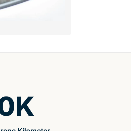
0
K
rene Kilometer