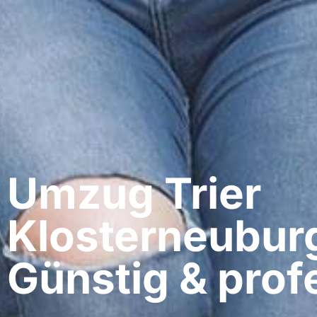
Umzug Trier​
Klosterneubur
Günstig & profe