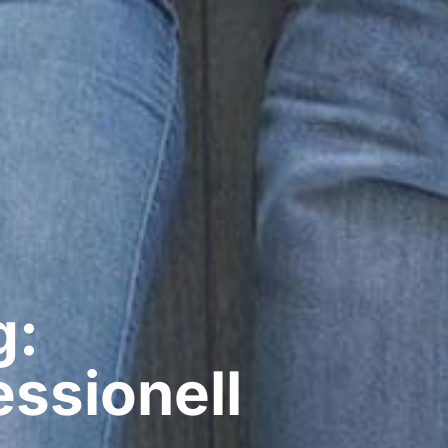
g:
ssionell​