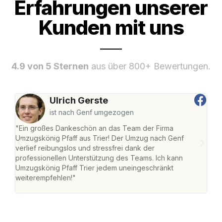
Erfahrungen unserer
Kunden mit uns
4.9 von 5 Sternen
aus über 800+ Bewertungen.
Ulrich Gerste
ist nach Genf umgezogen
"Ein großes Dankeschön an das Team der Firma
"Die
Umzugskönig Pfaff aus Trier! Der Umzug nach Genf
Ret
verlief reibungslos und stressfrei dank der
war 
professionellen Unterstützung des Teams. Ich kann
mein
Umzugskönig Pfaff Trier jedem uneingeschränkt
mein
weiterempfehlen!"
groß