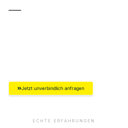
Sparen Sie bis zu 100€ bei Anfrage
Abwicklung innerhalb von 24 Stunden
Versichert bis zu 7.500€
Ggf. komplette Zollabwicklung inklusive
Umfassender Kundensupport aus Trier
Jetzt unverbindlich anfragen
ECHTE ERFAHRUNGEN