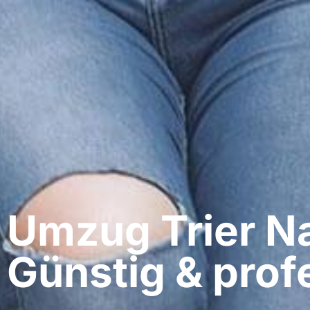
Umzug Trier​ N
Günstig & profe