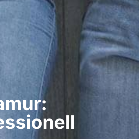
amur:
ssionell​