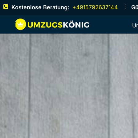
Kostenlose Beratung:
+4915792637144
Gü
U