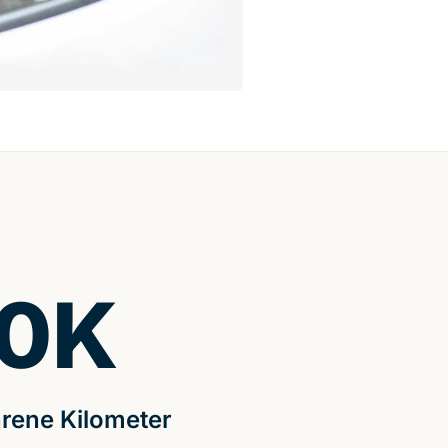
0
K
rene Kilometer